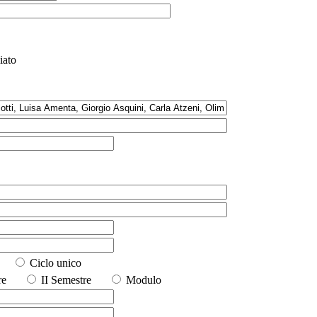
iato
io
Ciclo unico
stre
II Semestre
Modulo