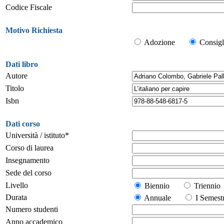
Codice Fiscale
Motivo Richiesta
Adozione
Consigl
Dati libro
Autore
Titolo
Isbn
Dati corso
Università / istituto*
Corso di laurea
Insegnamento
Sede del corso
Livello
Biennio
Trienn
Durata
Annuale
I Seme
Numero studenti
Anno accademico