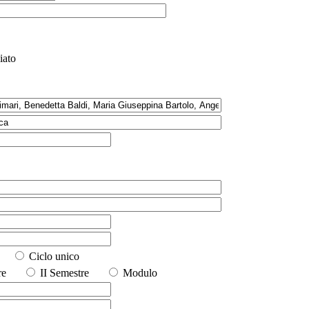
iato
io
Ciclo unico
stre
II Semestre
Modulo