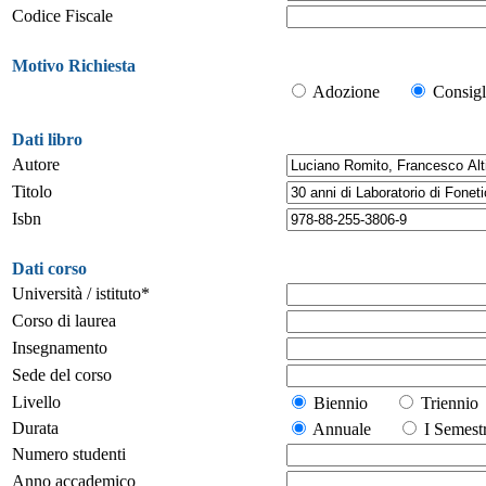
Codice Fiscale
Motivo Richiesta
Adozione
Consigl
Dati libro
Autore
Titolo
Isbn
Dati corso
Università / istituto*
Corso di laurea
Insegnamento
Sede del corso
Livello
Biennio
Trienn
Durata
Annuale
I Seme
Numero studenti
Anno accademico