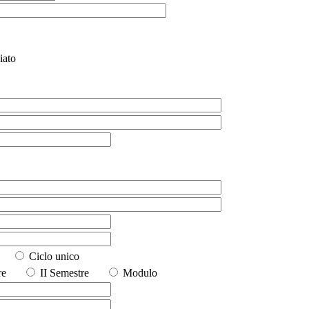
iato
io
Ciclo unico
stre
II Semestre
Modulo