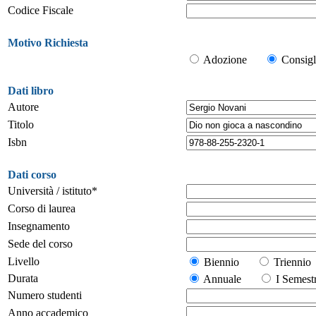
Codice Fiscale
Motivo Richiesta
Adozione
Consigl
Dati libro
Autore
Titolo
Isbn
Dati corso
Università / istituto*
Corso di laurea
Insegnamento
Sede del corso
Livello
Biennio
Trienn
Durata
Annuale
I Seme
Numero studenti
Anno accademico