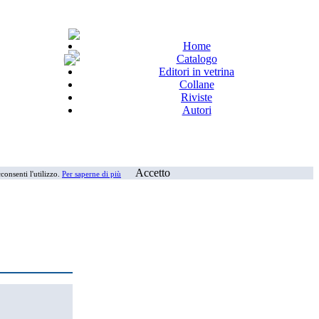
Home
Catalogo
Editori in vetrina
Collane
Riviste
Autori
Accetto
consenti l'utilizzo.
Per saperne di più