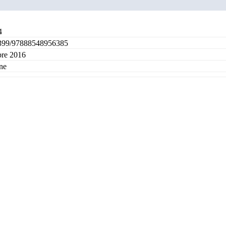
4
399/97888548956385
bre 2016
ne