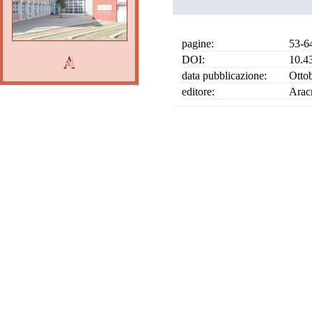
pagine:
53-6
DOI:
10.4
data pubblicazione:
Otto
editore:
Arac