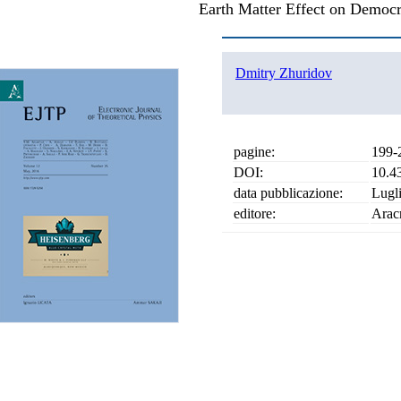
Earth Matter Effect on Democr
Dmitry Zhuridov
pagine:
199-
DOI:
10.4
data pubblicazione:
Lugl
editore:
Arac