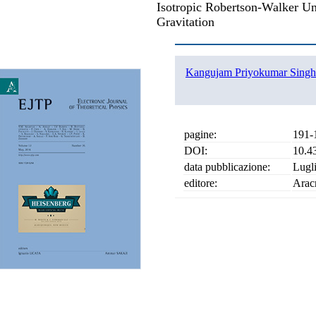
Isotropic Robertson-Walker Un
Gravitation
Kangujam Priyokumar Singh
pagine:
191-
DOI:
10.4
data pubblicazione:
Lugl
editore:
Arac