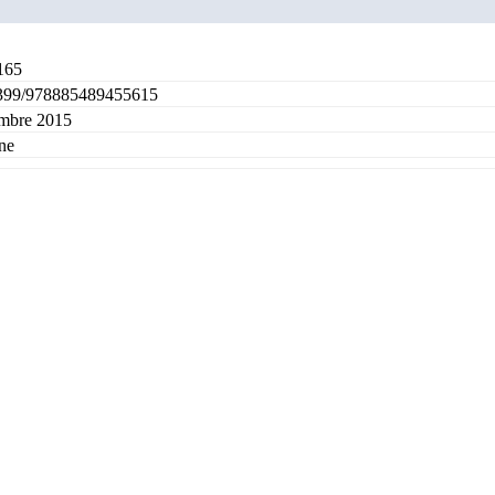
165
399/978885489455615
mbre 2015
ne