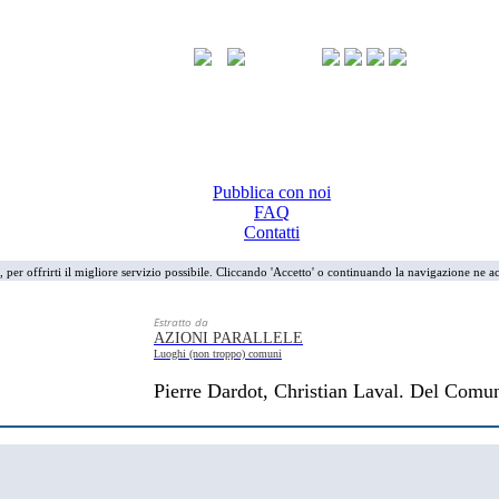
Pubblica con noi
FAQ
Contatti
i, per offrirti il migliore servizio possibile. Cliccando 'Accetto' o continuando la navigazione ne ac
Estratto da
AZIONI PARALLELE
Luoghi (non troppo) comuni
Pierre Dardot, Christian Laval. Del Comun