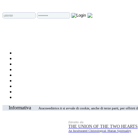
Informativa
Aracneeditrice.it si avvale di cookie, anche di terze parti, per offrirti
Estratto da
THE UNION OF THE TWO HEARTS
An Inculturated Christological–Marian Spirituality