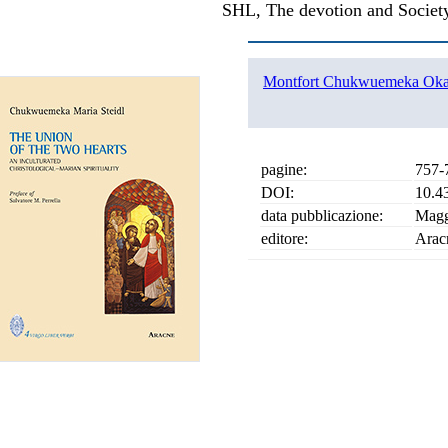
SHL, The devotion and Society
Montfort Chukwuemeka Ok
pagine:
757-
DOI:
10.4
data pubblicazione:
Magg
editore:
Arac