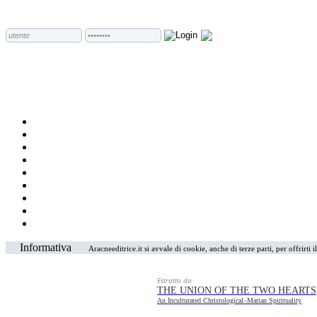
Informativa
Aracneeditrice.it si avvale di cookie, anche di terze parti, per offrirti
Estratto da
THE UNION OF THE TWO HEARTS
An Inculturated Christological–Marian Spirituality