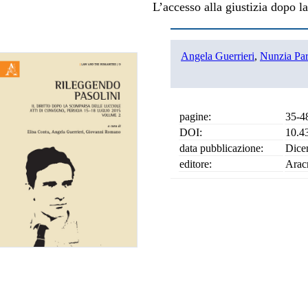
L’accesso alla giustizia dopo l
Angela Guerrieri
,
Nunzia Par
pagine:
35-4
DOI:
10.4
data pubblicazione:
Dice
editore:
Arac