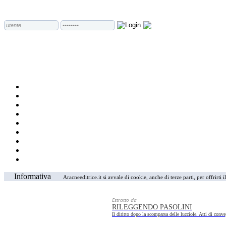
Informativa
Aracneeditrice.it si avvale di cookie, anche di terze parti, per offrirti
Estratto da
RILEGGENDO PASOLINI
Il diritto dopo la scomparsa delle lucciole. Atti di co