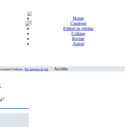
Home
Catalogo
Editori in vetrina
Collane
Riviste
Autori
Accetto
consenti l'utilizzo.
Per saperne di più
E
ca”