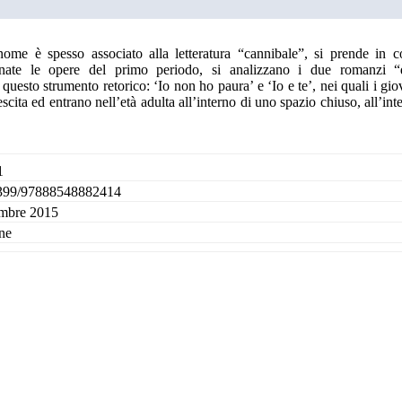
ome è spesso associato alla letteratura “cannibale”, si prende in c
nate le opere del primo periodo, si analizzano i due romanzi “
questo strumento retorico: ‘Io non ho paura’ e ‘Io e te’, nei quali i gio
scita ed entrano nell’età adulta all’interno di uno spazio chiuso, all’int
1
399/97888548882414
mbre 2015
ne