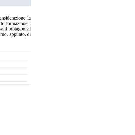
onsiderazione la
di formazione”,
vani protagonisti
erno, appunto, di