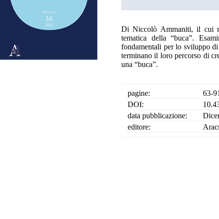
Di Niccolò Ammaniti, il cui n
tematica della “buca”. Esami
fondamentali per lo sviluppo di 
terminano il loro percorso di cre
una “buca”.
pagine:
63-9
DOI:
10.4
data pubblicazione:
Dice
editore:
Arac