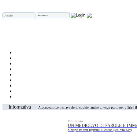
Informativa
Aracneeditrice.it si avvale di cookie, anche di terze parti, per offrirti
Estratto da
UN MEDIOEVO DI PAROLE E IMM
Sinergie fra testi figurativi e letterari (sec. VIII-XIV)