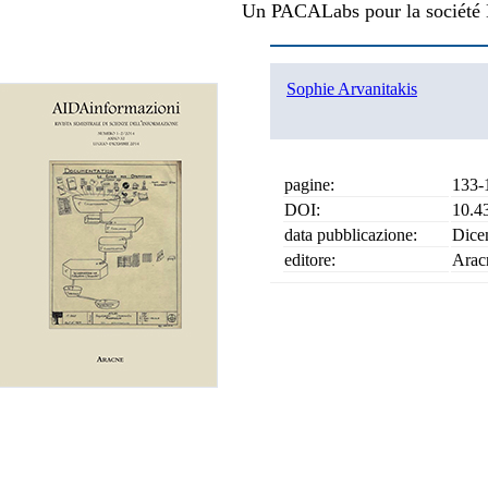
Un PACALabs pour la société
Sophie Arvanitakis
pagine:
133-
DOI:
10.4
data pubblicazione:
Dice
editore:
Arac