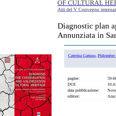
OF CULTURAL HE
Atti del V Convegno interna
Diagnostic plan ap
Annunziata in San
Caterina Gattuso
,
Philomène 
pagine:
59-6
DOI:
10.4
data pubblicazione:
Nove
editore:
Arac