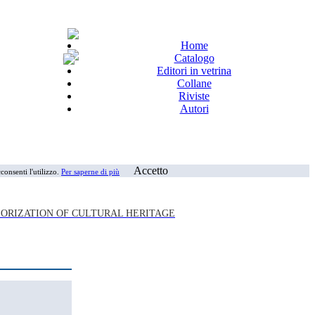
Home
Catalogo
Editori in vetrina
Collane
Riviste
Autori
Accetto
consenti l'utilizzo.
Per saperne di più
LORIZATION OF CULTURAL HERITAGE