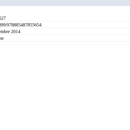
527
399/978885487855654
mbre 2014
ne