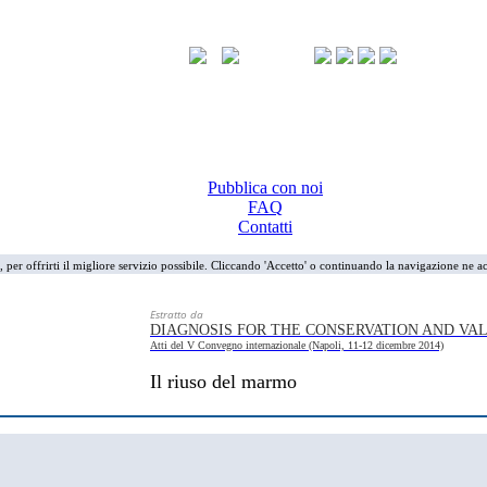
Pubblica con noi
FAQ
Contatti
i, per offrirti il migliore servizio possibile. Cliccando 'Accetto' o continuando la navigazione ne ac
Estratto da
DIAGNOSIS FOR THE CONSERVATION AND VA
Atti del V Convegno internazionale (Napoli, 11-12 dicembre 2014)
Il riuso del marmo