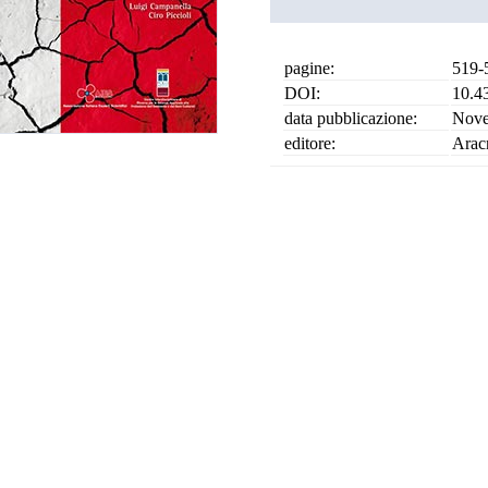
pagine:
519-
DOI:
10.4
data pubblicazione:
Nove
editore:
Arac