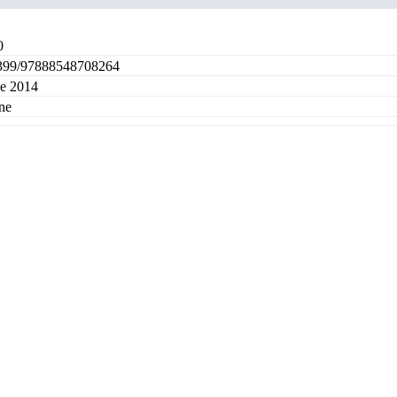
0
399/97888548708264
le 2014
ne