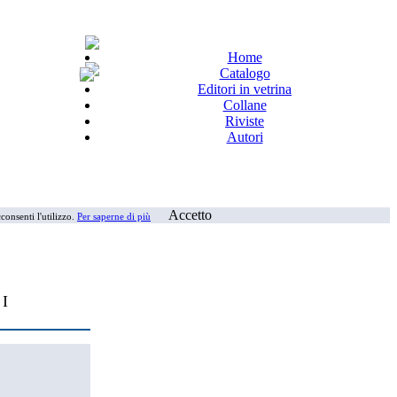
Home
Catalogo
Editori in vetrina
Collane
Riviste
Autori
Accetto
consenti l'utilizzo.
Per saperne di più
 I