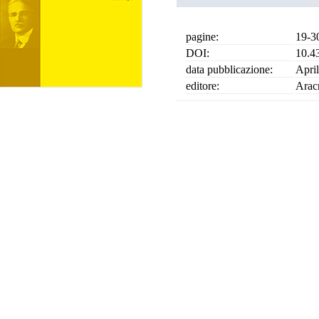
pagine:
19-3
DOI:
10.4
data pubblicazione:
Apri
editore:
Arac