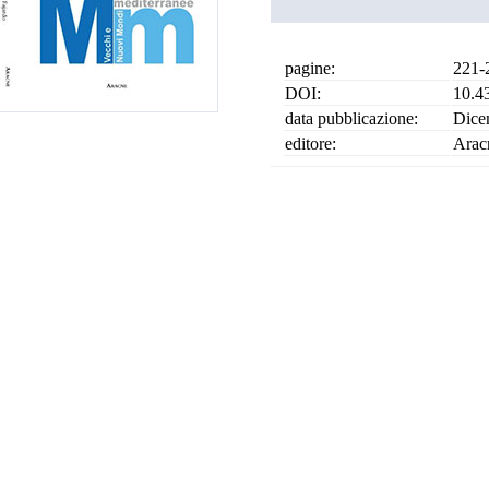
pagine:
221-
DOI:
10.4
data pubblicazione:
Dice
editore:
Arac