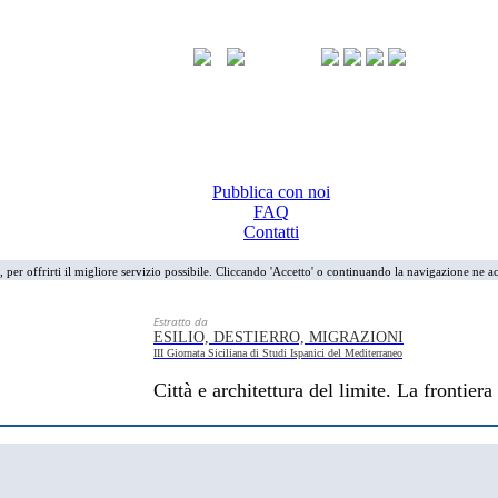
Pubblica con noi
FAQ
Contatti
i, per offrirti il migliore servizio possibile. Cliccando 'Accetto' o continuando la navigazione ne ac
Estratto da
ESILIO, DESTIERRO, MIGRAZIONI
III Giornata Siciliana di Studi Ispanici del Mediterraneo
Città e architettura del limite. La fronti