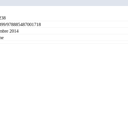
238
399/978885487001718
mbre 2014
ne