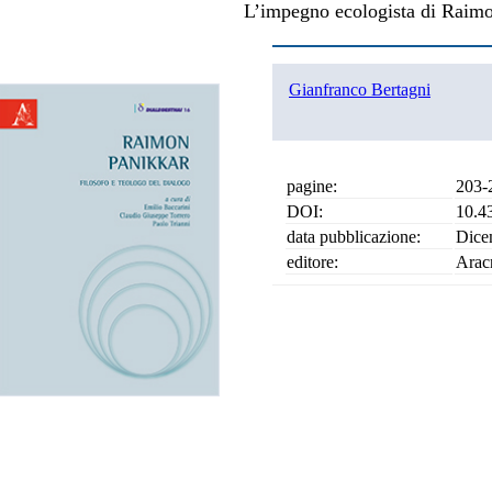
L’impegno ecologista di Raim
Gianfranco Bertagni
pagine:
203-
DOI:
10.4
data pubblicazione:
Dice
editore:
Arac