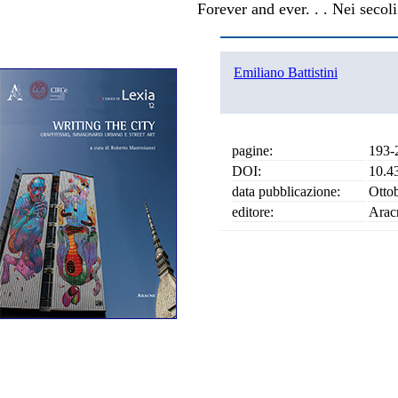
Forever and ever. . . Nei secoli 
Emiliano Battistini
pagine:
193-
DOI:
10.4
data pubblicazione:
Otto
editore:
Arac