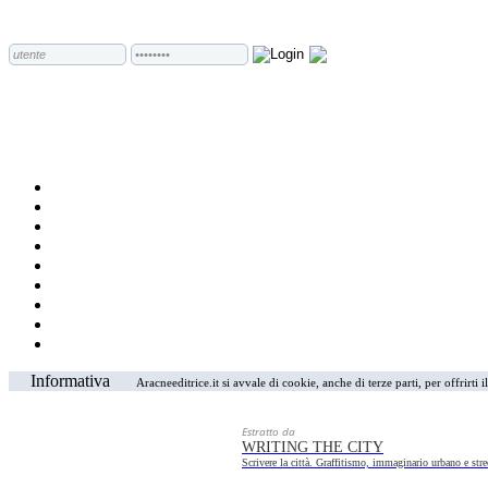
Informativa
Aracneeditrice.it si avvale di cookie, anche di terze parti, per offrirti
Estratto da
WRITING THE CITY
Scrivere la città. Graffitismo, immaginario urbano e stree