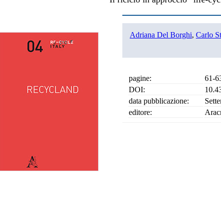
Adriana Del Borghi
,
Carlo S
pagine:
61-6
DOI:
10.4
data pubblicazione:
Sett
editore:
Arac