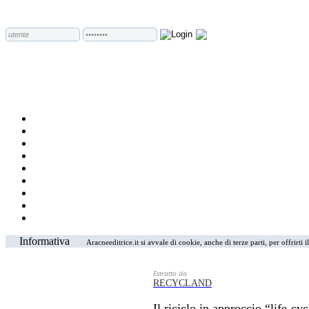
Informativa
Aracneeditrice.it si avvale di cookie, anche di terze parti, per offrirti
Estratto da
RECYCLAND
Il riciclo in approccio “life-cyc