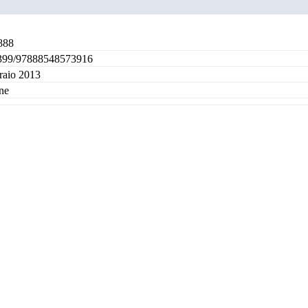
888
399/97888548573916
raio 2013
ne