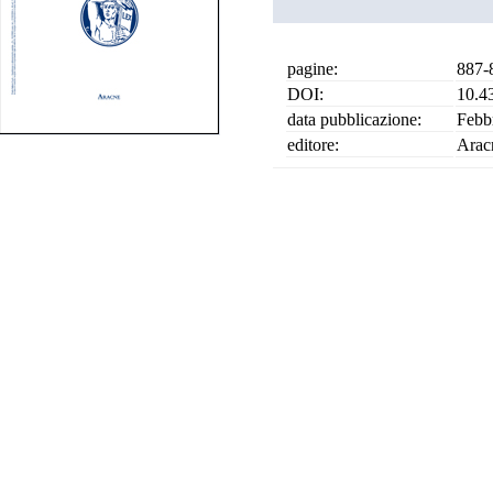
pagine:
887-
DOI:
10.4
data pubblicazione:
Febb
editore:
Arac