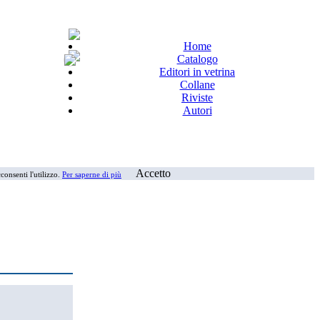
Home
Catalogo
Editori in vetrina
Collane
Riviste
Autori
Accetto
consenti l'utilizzo.
Per saperne di più