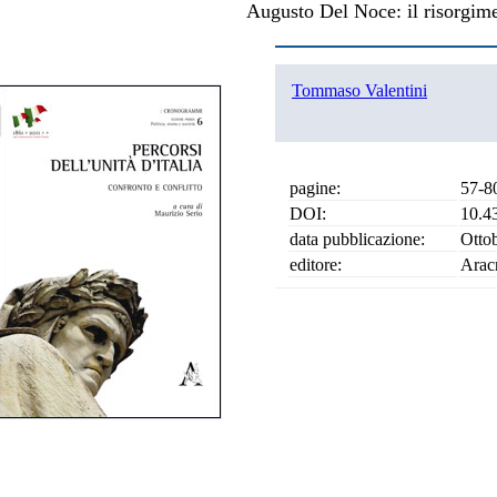
Augusto Del Noce: il risorgim
Tommaso Valentini
pagine:
57-8
DOI:
10.4
data pubblicazione:
Otto
editore:
Arac