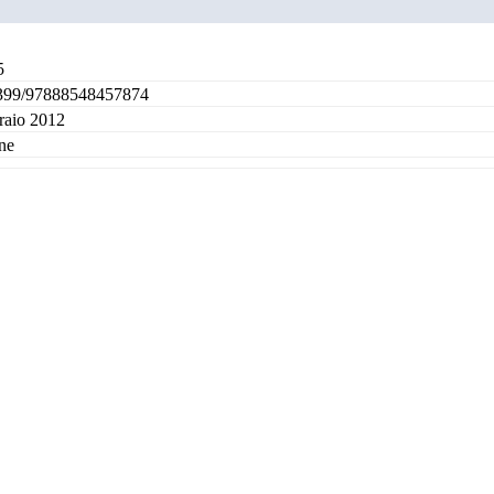
5
399/97888548457874
raio 2012
ne