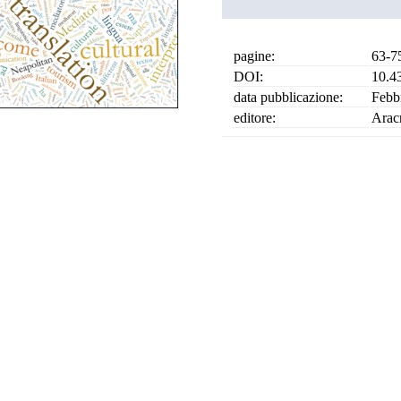
pagine:
63-7
DOI:
10.4
data pubblicazione:
Febb
editore:
Arac