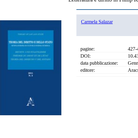
Carmela Salazar
pagine:
427-
DOI:
10.4
data pubblicazione:
Genn
editore:
Arac