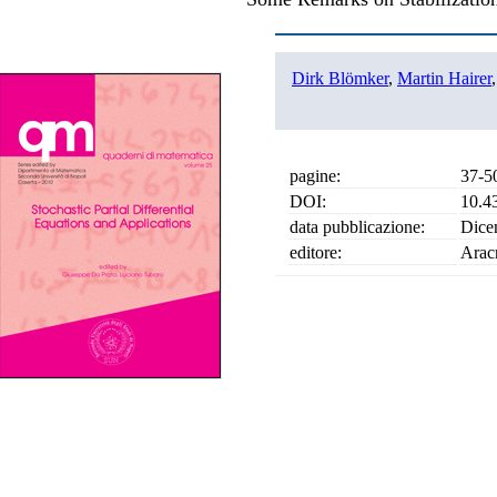
Dirk Blömker
,
Martin Hairer
pagine:
37-5
DOI:
10.4
data pubblicazione:
Dice
editore:
Arac