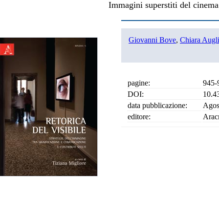
Immagini superstiti del cinema 
Giovanni Bove
,
Chiara Augli
pagine:
945-
DOI:
10.4
data pubblicazione:
Agos
editore:
Arac