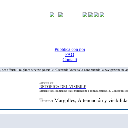
Pubblica con noi
FAQ
Contatti
i, per offrirti il migliore servizio possibile. Cliccando 'Accetto' o continuando la navigazione ne ac
Estratto da
RETORICA DEL VISIBILE
Strategie dell’immagine tra significazione e comunicazione. 3. Contributi sce
Teresa Margolles, Attenuación y visibilida