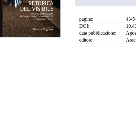
pagine:
43-5
DOI:
10.4
data pubblicazione:
Agos
editore:
Arac