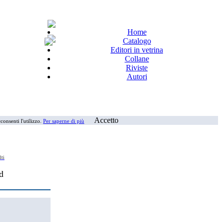
Home
Catalogo
Editori in vetrina
Collane
Riviste
Autori
Accetto
consenti l'utilizzo.
Per saperne di più
lti
d