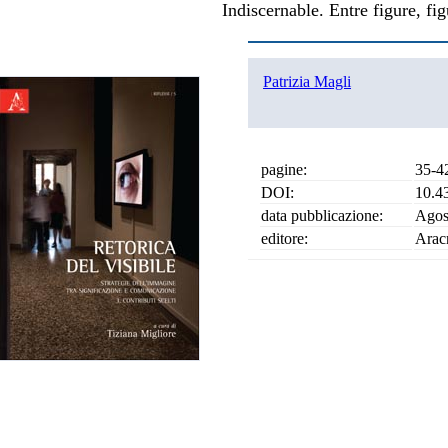
Indiscernable. Entre figure, figu
Patrizia Magli
pagine:
35-4
DOI:
10.4
data pubblicazione:
Agos
editore:
Arac