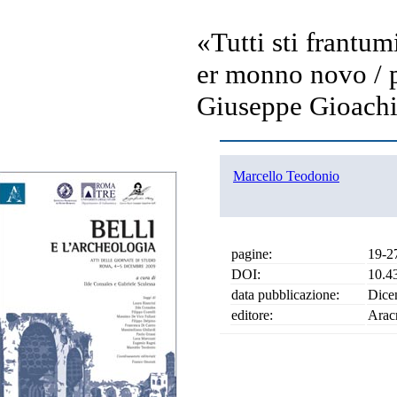
«Tutti sti frantu
er monno novo / p
Giuseppe Gioachin
Marcello Teodonio
pagine:
19-2
DOI:
10.4
data pubblicazione:
Dice
editore:
Arac