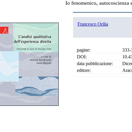
Io fenomenico, autocoscienza 
Francesco Orilia
pagine:
333-
DOI:
10.4
data pubblicazione:
Dice
editore:
Arac