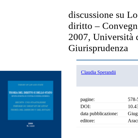
discussione su Lo 
diritto – Convegn
2007, Università 
Giurisprudenza
Claudia Sperandii
pagine:
578-
DOI:
10.4
data pubblicazione:
Giug
editore:
Arac