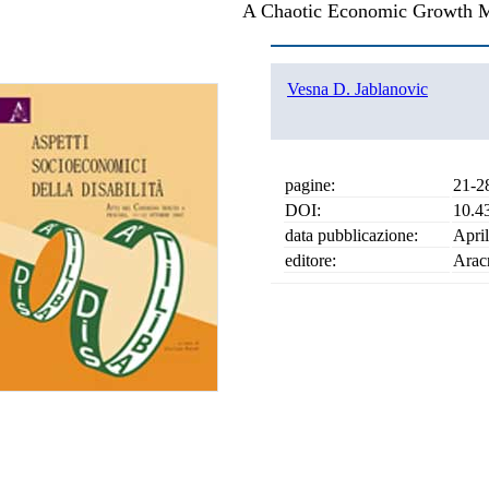
A Chaotic Economic Growth Mo
Vesna D. Jablanovic
pagine:
21-2
DOI:
10.4
data pubblicazione:
Apri
editore:
Arac