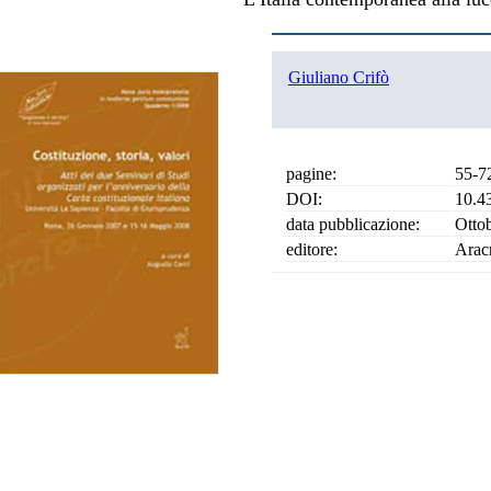
Giuliano Crifò
pagine:
55-7
DOI:
10.4
data pubblicazione:
Otto
editore:
Arac