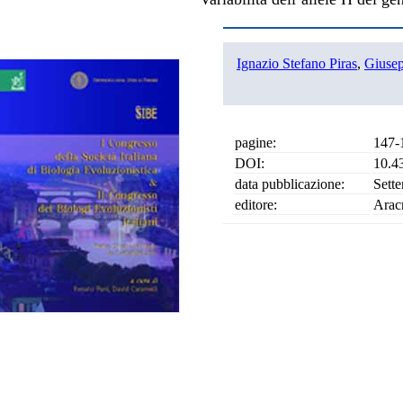
Ignazio Stefano Piras
,
Giuse
pagine:
147-
DOI:
10.4
data pubblicazione:
Sett
editore:
Arac