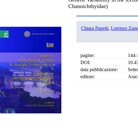
Channichthyidae)
Chiara Papetti
,
Lorenzo Zan
pagine:
144-
DOI:
10.4
data pubblicazione:
Sett
editore:
Arac