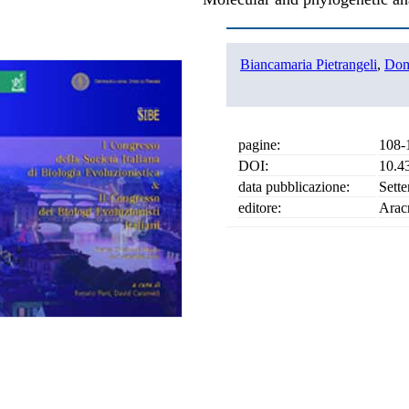
Biancamaria Pietrangeli
,
Dom
pagine:
108-
DOI:
10.4
data pubblicazione:
Sett
editore:
Arac