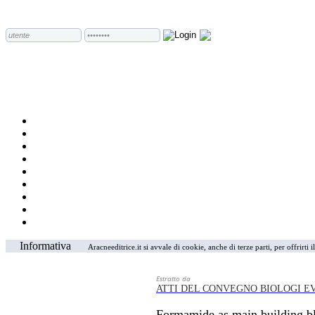
Informativa
Aracneeditrice.it si avvale di cookie, anche di terze parti, per offrirti
Estratto da
ATTI DEL CONVEGNO BIOLOGI EV
Formamide as main building blo