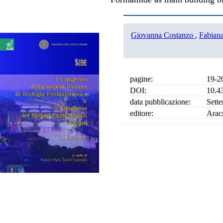
Giovanna Costanzo
,
Fabiana
pagine:
19-2
DOI:
10.4
data pubblicazione:
Sett
editore:
Arac