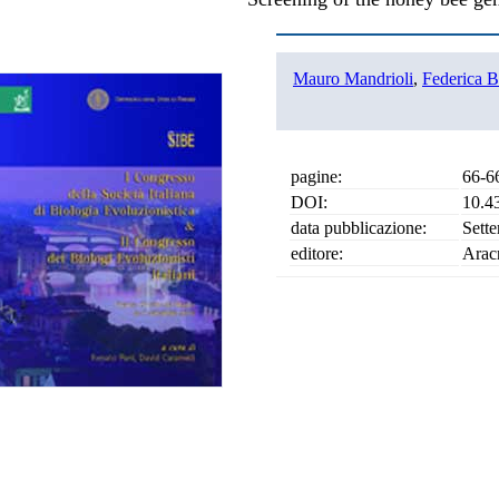
Mauro Mandrioli
,
Federica B
pagine:
66-6
DOI:
10.4
data pubblicazione:
Sett
editore:
Arac