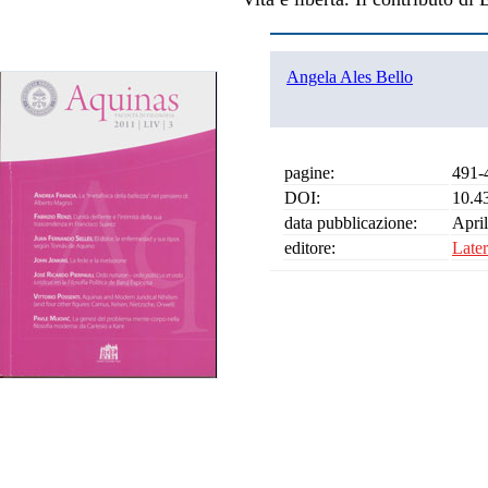
Angela Ales Bello
pagine:
491-
DOI:
10.4
data pubblicazione:
Apri
editore:
Later