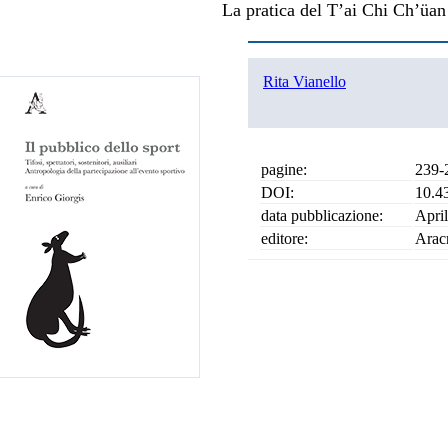
La pratica del T’ai Chi Ch’üa
Rita Vianello
pagine:
239-
DOI:
10.4
data pubblicazione:
Apri
editore:
Arac