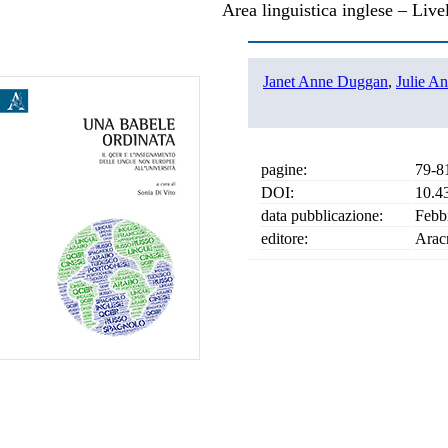
Area linguistica inglese – Liv
Janet Anne Duggan
,
Julie A
pagine:
79-8
DOI:
10.4
data pubblicazione:
Febb
editore:
Arac