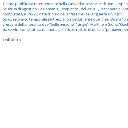
È stata pubblicata recentemente dalla Casa Editrice Aracne di Roma l’opera 
Scultura di Agostino De Romanis, 'Rimpianto', del 2018. Quest’opera di Anto
completata, il 3/6/20, data d’inizio della “fase tre” della “guerra al virus”.
Su questo arco temporale s’intrecciano strettamente due linee. Quella “priv
crescere dell’amore tra due “belle persone” “single”, Martino e Gloria.”Que
da servire come futura memoria per i ricostruttori di questa “primavera viral
Link al sito