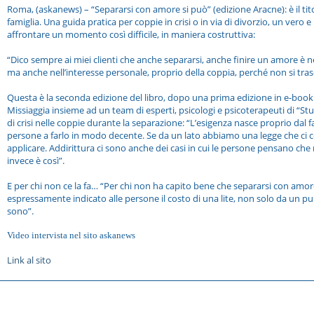
Roma, (askanews) – “Separarsi con amore si può” (edizione Aracne): è il tito
famiglia. Una guida pratica per coppie in crisi o in via di divorzio, un ve
affrontare un momento così difficile, in maniera costruttiva:
“Dico sempre ai miei clienti che anche separarsi, anche finire un amore è ne
ma anche nell’interesse personale, proprio della coppia, perché non si trasc
Questa è la seconda edizione del libro, dopo una prima edizione in e-book
Missiaggia insieme ad un team di esperti, psicologi e psicoterapeuti di “Stud
di crisi nelle coppie durante la separazione: “L’esigenza nasce proprio dal fa
persone a farlo in modo decente. Se da un lato abbiamo una legge che ci con
applicare. Addirittura ci sono anche dei casi in cui le persone pensano che 
invece è così”.
E per chi non ce la fa… “Per chi non ha capito bene che separarsi con amore 
espressamente indicato alle persone il costo di una lite, non solo da un pu
sono”.
Video intervista nel sito askanews
Link al sito