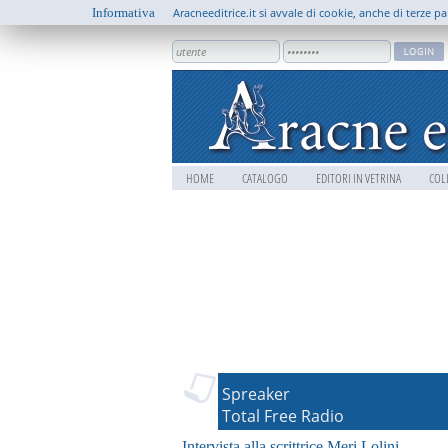
Informativa
Aracneeditrice.it si avvale di cookie, anche di terze pa
HOME
CATALOGO
EDITORI IN VETRINA
COL
Spreaker
Total Free Radio
Intervista alla scrittrice Meri Lolini