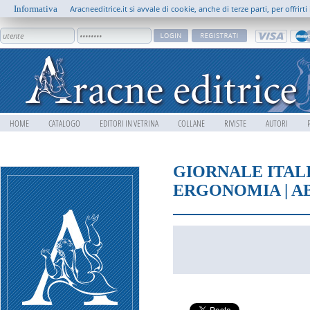
Informativa
Aracneeditrice.it si avvale di cookie, anche di terze parti, per offrir
HOME
CATALOGO
EDITORI IN VETRINA
COLLANE
RIVISTE
AUTORI
GIORNALE ITAL
ERGONOMIA | A