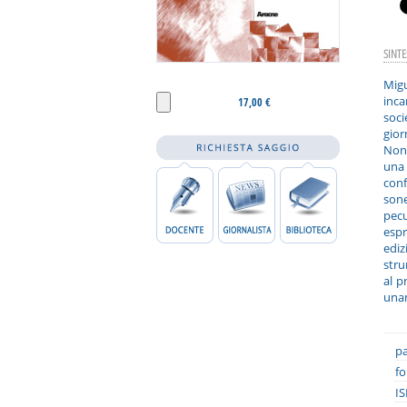
SINTE
Mig
inca
17,00 €
soc
gior
Non 
una 
conf
son
pecu
esp
ediz
stru
al p
unam
pa
fo
IS