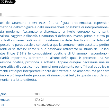
SI
uel de Unamuno (1864–1936) è una figura problematica, espressio
rnazione dell’ambiguità e delle innumerevoli possibilità di interpretazione 
ietà moderna. Acclamato e disprezzato a livello europeo come scritt
nalista, saggista e filosofo, Unamuno si definisce, invece, prima di tutto p
si tratta solamente di un rifiuto sistematico delle classificazioni o della scel
posizione paradossale e contraria a quella comunemente accettata perfin
ronti di se stesso: come si può osservare attraverso lo studio del Rosar
etos líricos (1911), le composizioni poetiche di Unamuno nascondono d
liarità importanti, all'interno di alcune delle quali è presente una si
ressione poetica, profonda e sofferta. Appare dunque necessaria una n
ione critica di questi componimenti, non solamente per offrire al pubblico 
menti critici per interpretare l’opera del “rettore di Salamanca”, ma per dare
rimo e più importante processo di rinnovo dei testi, in questo caso dei so
uniani: la lettura diretta.
gine:
300
rmato:
17 x 24
BN:
978-88-7999-952-6