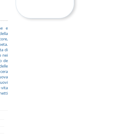
ne e
della
ore,
oeta.
ta di
o nei
io de
elle
ncera
uova
nuovi
 vita
netti