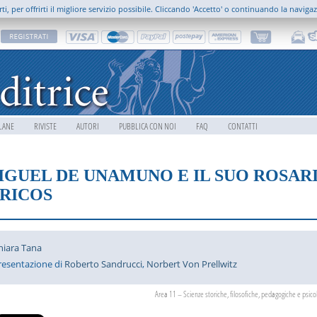
rti, per offrirti il migliore servizio possibile. Cliccando 'Accetto' o continuando la naviga
LANE
RIVISTE
AUTORI
PUBBLICA CON NOI
FAQ
CONTATTI
IGUEL DE UNAMUNO E IL SUO ROSAR
ÍRICOS
hiara Tana
resentazione di
Roberto Sandrucci
,
Norbert Von Prellwitz
Area 11 – Scienze storiche, filosofiche, pedagogiche e psico