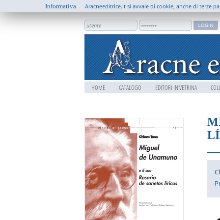
Informativa
Aracneeditrice.it si avvale di cookie, anche di terze pa
HOME
CATALOGO
EDITORI IN VETRINA
COL
M
L
C
P