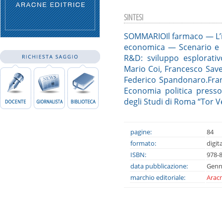
SINTESI
SOMMARIOIl farmaco — L’im
economica — Scenario e s
R&D: sviluppo esplorativ
Mario Coi, Francesco Save
Federico Spandonaro.Fran
Economia politica presso
degli Studi di Roma “Tor V
pagine:
84
formato:
digit
ISBN:
978-
data pubblicazione:
Genn
marchio editoriale:
Aracn