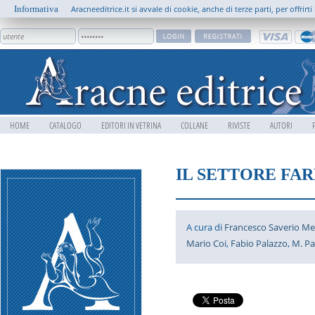
Informativa
Aracneeditrice.it si avvale di cookie, anche di terze parti, per offrir
HOME
CATALOGO
EDITORI IN VETRINA
COLLANE
RIVISTE
AUTORI
IL SETTORE FA
A cura di
Francesco Saverio Me
Mario Coi
,
Fabio Palazzo
,
M. Pa