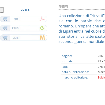
SINTESI
25,00 €
Una collezione di "ritratt
sia con le parole che c
romano. Un'opera che attra
di Lipari entra nel cuore 
sua storia, caratterizza
seconda guerra mondiale f
pagine:
266
formato:
22 x 
ISBN:
978-
data pubblicazione:
Marz
marchio editoriale:
Ediz