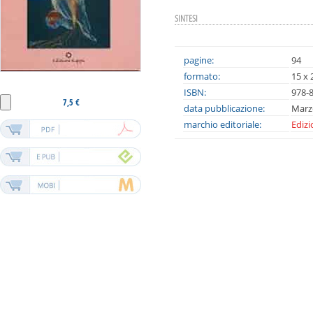
SINTESI
pagine:
94
formato:
15 x 
ISBN:
978-
7,5 €
data pubblicazione:
Marz
marchio editoriale:
Ediz