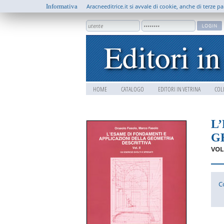
Informativa
Aracneeditrice.it si avvale di cookie, anche di terze pa
HOME
CATALOGO
EDITORI IN VETRINA
COL
L
G
VOL.
C