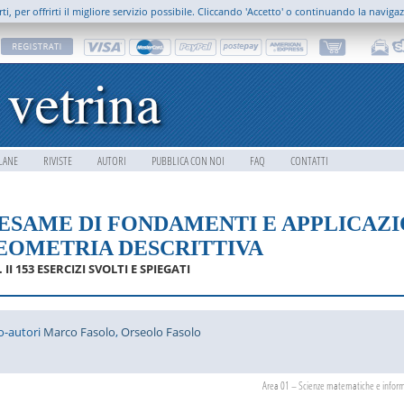
rti, per offrirti il migliore servizio possibile. Cliccando 'Accetto' o continuando la naviga
LANE
RIVISTE
AUTORI
PUBBLICA CON NOI
FAQ
CONTATTI
’ESAME DI FONDAMENTI E APPLICAZI
EOMETRIA DESCRITTIVA
 II 153 ESERCIZI SVOLTI E SPIEGATI
o-autori
Marco Fasolo
,
Orseolo Fasolo
Area 01 – Scienze matematiche e infor