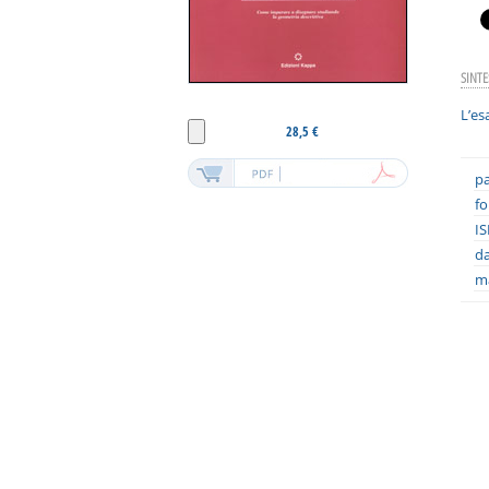
SINTE
L’es
28,5 €
pa
fo
IS
da
ma