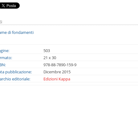
SI
ame di fondamenti
gine:
503
rmato:
21 x 30
BN:
978-88-7890-159-9
ta pubblicazione:
Dicembre 2015
rchio editoriale:
Edizioni Kappa